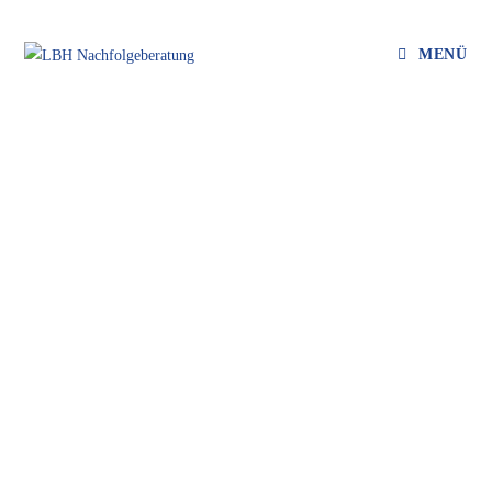
MENÜ
UNTERNEHMENSNACHFO
LGE
Erfolgreicher Generationswechsel
mit System