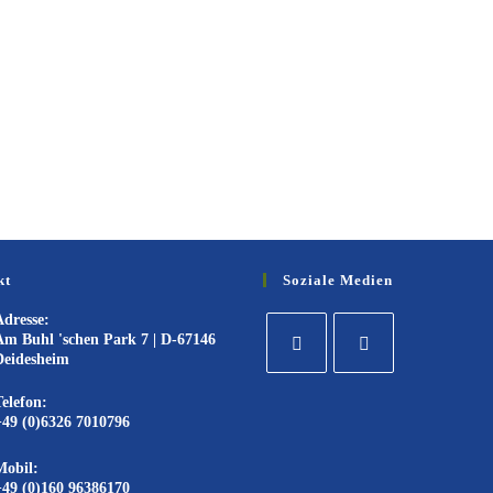
kt
Soziale Medien
Adresse:
Am Buhl 'schen Park 7 | D-67146
Deidesheim
Telefon:
+49 (0)6326 7010796
Mobil:
+49 (0)160 96386170