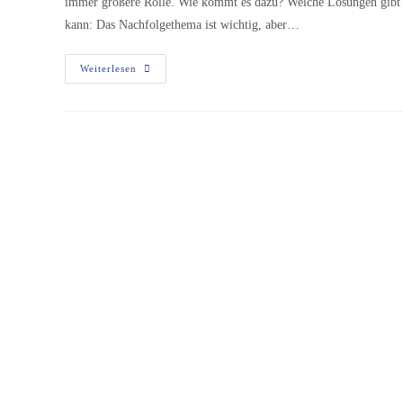
immer größere Rolle. Wie kommt es dazu? Welche Lösungen gibt 
kann: Das Nachfolgethema ist wichtig, aber…
Weiterlesen