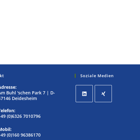
kt
Soziale Medien
Adresse:
Am Buhl 'schen Park 7 | D-
67146 Deidesheim
Telefon:
+49 (0)6326 7010796
Mobil:
+49 (0)160 96386170